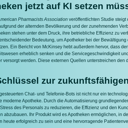
ken jetzt auf KI setzen müs
 American Pharmacists Association
veröffentlichten Studie steig
aufgrund der alternden Bevölkerung und der zunehmenden Verb
eken stehen unter dem Druck, ihre betriebliche Effizienz zu ve
on entscheidender Bedeutung, um Apotheker bei der Bewältigun
tzen. Ein Bericht von McKinsey hebt außerdem hervor, dass der
tswesen erheblich senken und die Servicegeschwindigkeit und 
r versorgt werden. Diese externen Quellen unterstreichen den 
 Schlüssel zur zukunftsfähig
esteuerten Chat- und Telefonie-Bots ist nicht nur ein technologi
 die moderne Apotheke. Durch die Automatisierung grundlegender
 Stress des Personals zu reduzieren, die Effizienz und den Ku
 abzubauen. Ihr Produkt wird es Apotheken ermöglichen, in der
n heute erfolgreich zu sein und eine hervorragende Patientenve