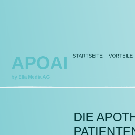
APOAI
STARTSEITE
VORTEILE
by Ella Media AG
DIE APOTH
PATIENT