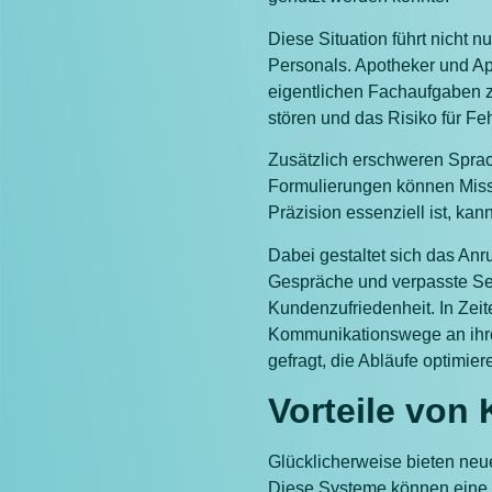
Diese Situation führt nicht 
Personals. Apotheker und Apo
eigentlichen Fachaufgaben z
stören und das Risiko für Fe
Zusätzlich erschweren Sprac
Formulierungen können Missv
Präzision essenziell ist, ka
Dabei gestaltet sich das Anru
Gespräche und verpasste Ser
Kundenzufriedenheit. In Zeit
Kommunikationswege an ihre
gefragt, die Abläufe optimie
Vorteile von 
Glücklicherweise bieten neu
Diese Systeme können eine 