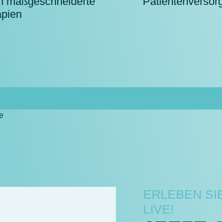
n maßgeschneiderte
Patientenversorg
apien
© All Rights Reserved.
e
ERLEBEN SI
LIVE!