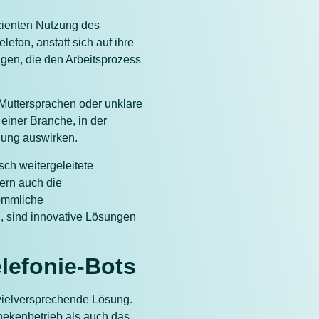
izienten Nutzung des
efon, anstatt sich auf ihre
gen, die den Arbeitsprozess
Muttersprachen oder unklare
einer Branche, in der
rgung auswirken.
sch weitergeleitete
ern auch die
kömmliche
 sind innovative Lösungen
elefonie-Bots
 vielversprechende Lösung.
hekenbetrieb als auch das