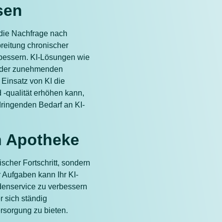
sen
t die Nachfrage nach
reitung chronischer
rbessern. KI-Lösungen wie
g der zunehmenden
 Einsatz von KI die
-qualität erhöhen kann,
dringenden Bedarf an KI-
en Apotheke
scher Fortschritt, sondern
 Aufgaben kann Ihr KI-
ndenservice zu verbessern
 sich ständig
rsorgung zu bieten.