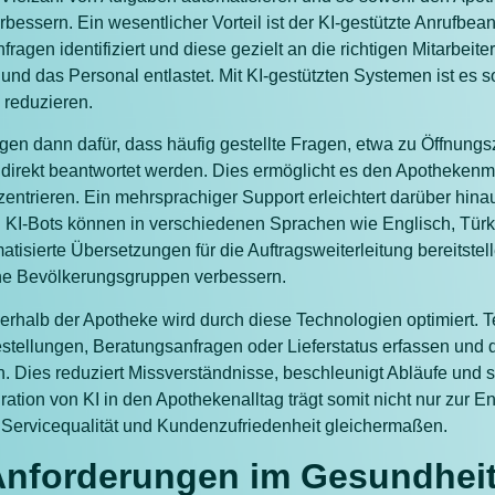
bessern. Ein wesentlicher Vorteil ist der KI-gestützte Anrufbean
ragen identifiziert und diese gezielt an die richtigen Mitarbeiter
 und das Personal entlastet. Mit KI-gestützten Systemen ist es s
 reduzieren.
gen dann dafür, dass häufig gestellte Fragen, etwa zu Öffnungs
irekt beantwortet werden. Dies ermöglicht es den Apothekenmita
entrieren. Ein mehrsprachiger Support erleichtert darüber hin
ft. KI-Bots können in verschiedenen Sprachen wie Englisch, Tür
atisierte Übersetzungen für die Auftragsweiterleitung bereitstel
ene Bevölkerungsgruppen verbessern.
rhalb der Apotheke wird durch diese Technologien optimiert. T
tellungen, Beratungsanfragen oder Lieferstatus erfassen und di
Dies reduziert Missverständnisse, beschleunigt Abläufe und ste
ration von KI in den Apothekenalltag trägt somit nicht nur zur E
 Servicequalität und Kundenzufriedenheit gleichermaßen.
nforderungen im Gesundhei