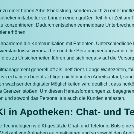
nur zu einer hohen Arbeitsbelastung, sondern auch zu einer ineff
thekenmitarbeiter verbringen einen großen Teil ihrer Zeit am Tel
u konzentrieren. Dadurch entstehen vermeidbare Unterbrechun
hler erhöhen.
hbarrieren die Kommunikation mit Patienten. Unterschiedliche 
erständnisse verursachen und die Beratung verlangsamen. In 
nn dies zu Unsicherheiten führen und sich negativ auf die Verso
fmanagement generell oft als ineffizient. Lange Wartezeiten, fal
vicechancen beeinträchtigen nicht nur den Arbeitsablauf, sond
en wachsender digitaler Möglichkeiten wird deutlich, dass her
 Grenzen stoßen. Um diesen Herausforderungen zu begegnen,
ren und sowohl das Personal als auch die Kunden entlasten.
KI in Apotheken: Chat- und T
e Technologien wie KI-gestützte Chat- und Telefonie-Bots eine
Vielzahl von Aufgaben automatisieren und so sowohl den Apot