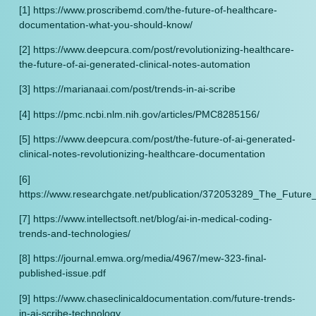
[1] https://www.proscribemd.com/the-future-of-healthcare-
documentation-what-you-should-know/
[2] https://www.deepcura.com/post/revolutionizing-healthcare-
the-future-of-ai-generated-clinical-notes-automation
[3] https://marianaai.com/post/trends-in-ai-scribe
[4] https://pmc.ncbi.nlm.nih.gov/articles/PMC8285156/
[5] https://www.deepcura.com/post/the-future-of-ai-generated-
clinical-notes-revolutionizing-healthcare-documentation
[6]
https://www.researchgate.net/publication/372053289_The_Future
[7] https://www.intellectsoft.net/blog/ai-in-medical-coding-
trends-and-technologies/
[8] https://journal.emwa.org/media/4967/mew-323-final-
published-issue.pdf
[9] https://www.chaseclinicaldocumentation.com/future-trends-
in-ai-scribe-technology