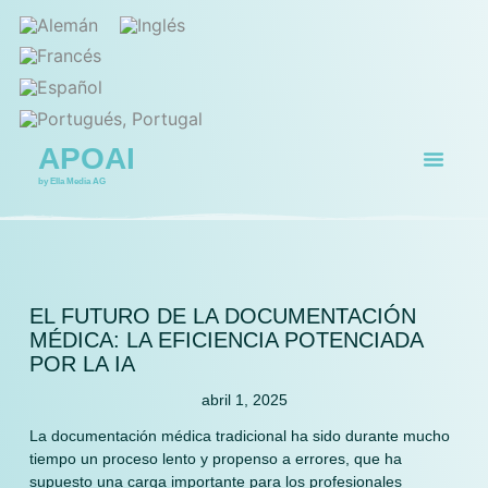
APOAI
by Ella Media AG
Página de ini
Para quién
EL FUTURO DE LA DOCUMENTACIÓN
MÉDICA: LA EFICIENCIA POTENCIADA
POR LA IA
abril 1, 2025
La documentación médica tradicional ha sido durante mucho
tiempo un proceso lento y propenso a errores, que ha
supuesto una carga importante para los profesionales