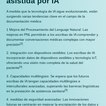
asistida por IA
A medida que la tecnología de IA sigue evolucionando, están
surgiendo varias tendencias clave en el campo de la
documentación médica:
1 Mejora del Procesamiento del Lenguaje Natural: Las
mejoras en PNL permitirán a los escribas de IA comprender y
documentar conversaciones médicas complejas con mayor
[3]
precisión
.
2. integración con dispositivos vestibles: Los escribas de IA
incorporarán datos de dispositivos vestibles y tecnología IoT,
ofreciendo una visión más completa de la salud del
[3]
paciente
.
3. Capacidades multilingües: Se espera que los futuros
escribas de IA tengan capacidades multilingües e
interculturales avanzadas, superando las barreras lingüísticas
[3]
en la prestación de asistencia sanitaria
.
4. medidas de seguridad avanzadas: Las innovaciones
futuras se centrarán en mejorar la encriptación de los datos y