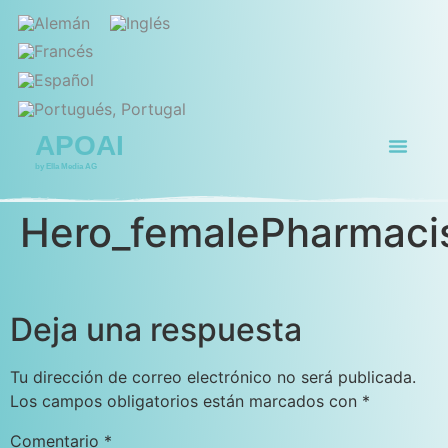
APOAI
by Ella Media AG
Página de ini
Para quién
Hero_femalePharmaci
Deja una respuesta
Tu dirección de correo electrónico no será publicada.
Los campos obligatorios están marcados con
*
Comentario
*