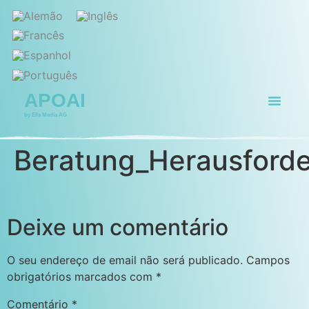
APOAI
by Ella Media AG
Página inicial
Para quem
Beratung_Herausford
Deixe um comentário
O seu endereço de email não será publicado.
Campos
obrigatórios marcados com
*
Comentário
*