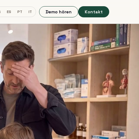
Demo hören
Kontakt
R
ES
PT
IT