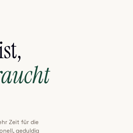
st,
raucht
hr Zeit für die
onell, geduldig