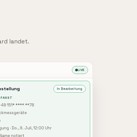
ard landet.
LIVE
estellung
In Bearbeitung
RFASST
+49 151* **** **78
uckmessgeräte
n
ung · Do., 9. Juli, 12:00 Uhr
Name notiert