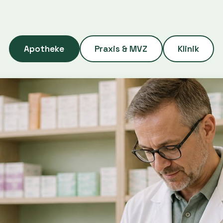
Apotheke
Praxis & MVZ
Klinik