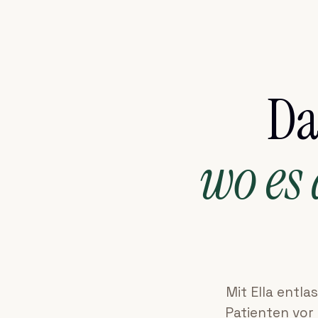
Da
wo es
Mit Ella entla
Patienten vor 