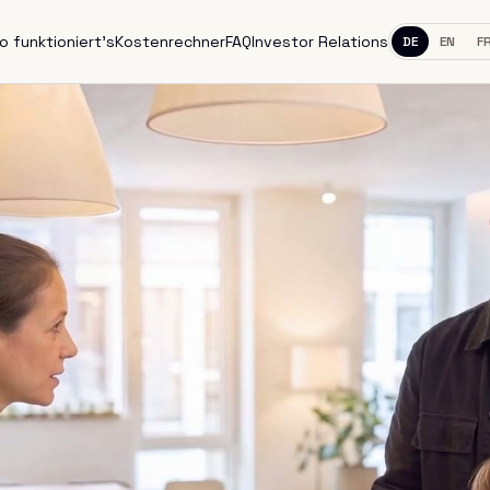
o funktioniert's
Kostenrechner
FAQ
Investor Relations
DE
EN
F