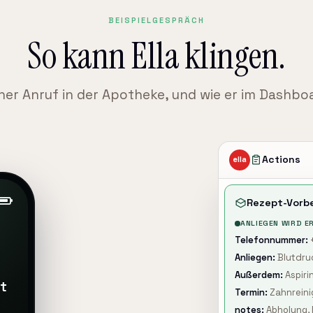
BEISPIELGESPRÄCH
So kann Ella klingen.
her Anruf in der Apotheke
, und wie er im Dashbo
Actions
ella
Rezept-Vorb
ANLIEGEN WIRD E
Telefonnummer:
Anliegen:
Blutdr
Außerdem:
Aspiri
t
Termin:
Zahnreinig
notes:
Abholung, 