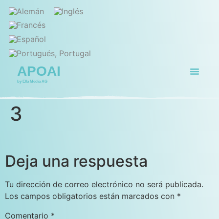
APOAI
by Ella Media AG
Página de ini
Para quién
3
Deja una respuesta
Tu dirección de correo electrónico no será publicada.
Los campos obligatorios están marcados con
*
Comentario
*